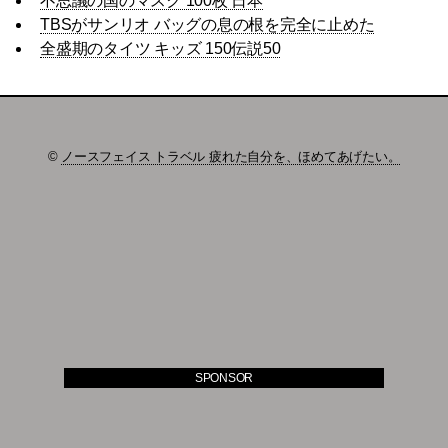
不思議の国のマスク 100枚 日本
TBSがサンリオ バッグの息の根を完全に止めた
全盛期のタイツ キッズ 150伝説50
©
ノースフェイス トラベル 疲れた自分を、ほめてあげたい。
SPONSOR