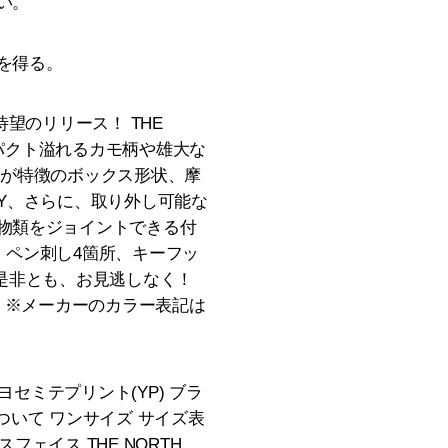
い。
を得る。
が待望のリリース！ THE
ンパクト溢れるカモ柄や雄大な
部が特徴のボックス形状、摩
DY、さらに、取り外し可能な
物類をジョイントできる付
ト、ペン刺し4箇所、キーフッ
是非とも、お見逃しなく！
ロン ※メーカーのカラー表記は
セミテプリント(YP) ブラ
ついて ワンサイズ サイズ表
スフェイス THE NORTH