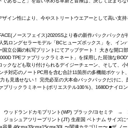
トであること」を追い求める革新と冒険は、決して止まらな
デザイン性により、今やストリートウエアーとして高い支持
H FACE(ノースフェイス)2020SSより春の新作バックパック
する大人気ロングセラーモデル「BCヒューズボックス」を、イ
ー国立公園の転写プリントにてアップデート！ 大きな開口
000D TPEファブリックラミネート」を採用した屈強なBO
ロックなども取り付けられるデイジーチェーン、そして、小
5インチ対応のノートPC用を含む合計11箇所の多機能ポケッ
納力も見逃せない！ 完売必至の大本命バックパックだけに、
Eファブリックラミネート(ポリエステル100％)、1680Dナイ
ウッドランドカモプリント(WP) ブラック/ヨセミテ → ヨ
ジョシュアツリープリント(JT) 生産国 ベトナム サイズに
量 46cm×33cm×15cm×30L 〜関連カテゴリー〜 ■ザ ノー