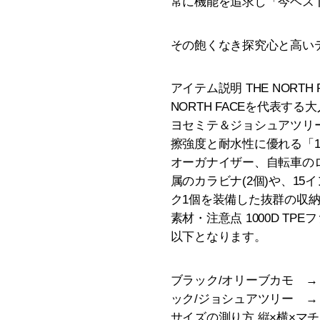
常に機能を追求し「今ベス
その飽くなき探究心と高い
アイテム説明 THE NORT
NORTH FACEを代表
ヨセミテ＆ジョシュアツリ
擦強度と耐水性に優れる「1
オーガナイザー、自転車の
属のカラビナ(2個)や、1
ク1個を装備した抜群の収
素材・注意点 1000D TP
以下となります。
ブラック/オリーブカモ → 
ック/ジョシュアツリー → 
サイズの測り方 縦×横×マチ×容