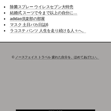
除菌スプレー ウイレスセブン大特売
結婚式 スーツで今まで以上の自分に…
adidas倶楽部の部屋
マスク 土日バカ日誌6
ラコステ パンツ 人生を走り続ける人々へ。
©
ノースフェイス トラベル 疲れた自分を、ほめてあげたい。