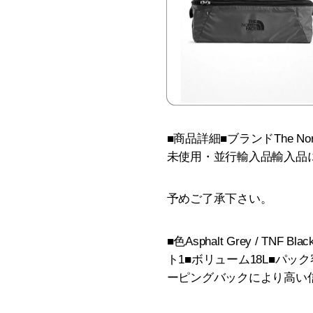
■商品詳細■ブランドThe No
未使用・並行輸入品輸入品
予めご了承下さい。
■色Asphalt Grey / 
ト1■ボリューム18L■パッ
ーピングバックにより高い