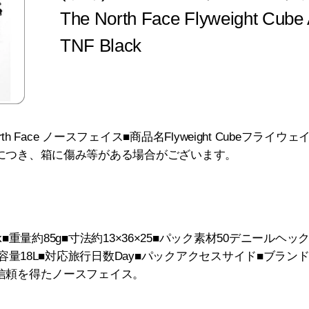
The North Face Flyweight Cube 
TNF Black
rth Face ノースフェイス■商品名Flyweight Cubeフライ
につき、箱に傷み等がある場合がございます。
TNF Black■重量約85g■寸法約13×36×25■パック素材50デニ
ク容量18L■対応旅行日数Day■パックアクセスサイド■ブランド
信頼を得たノースフェイス。