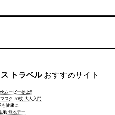
ス トラベル
おすすめサイト
ockムービー参上!!
スク 50枚 大人入門
球も健康に
生地 無地デー