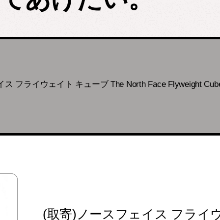
イウェイト キューブ The North Face Flyweight Cube Asph
(取寄)ノースフェイス フライ