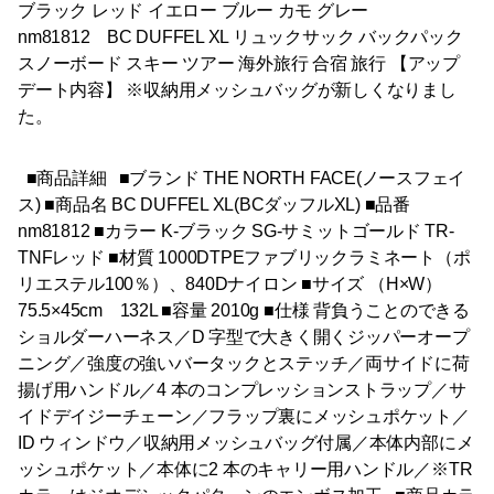
ブラック レッド イエロー ブルー カモ グレー
nm81812 BC DUFFEL XL リュックサック バックパック
スノーボード スキー ツアー 海外旅行 合宿 旅行 【アップ
デート内容】 ※収納用メッシュバッグが新しくなりまし
た。
■商品詳細 ■ブランド THE NORTH FACE(ノースフェイ
ス) ■商品名 BC DUFFEL XL(BCダッフルXL) ■品番
nm81812 ■カラー K-ブラック SG-サミットゴールド TR-
TNFレッド ■材質 1000DTPEファブリックラミネート（ポ
リエステル100％）、840Dナイロン ■サイズ （H×W）
75.5×45cm 132L ■容量 2010g ■仕様 背負うことのできる
ショルダーハーネス／D 字型で大きく開くジッパーオープ
ニング／強度の強いバータックとステッチ／両サイドに荷
揚げ用ハンドル／4 本のコンプレッションストラップ／サ
イドデイジーチェーン／フラップ裏にメッシュポケット／
ID ウィンドウ／収納用メッシュバッグ付属／本体内部にメ
ッシュポケット／本体に2 本のキャリー用ハンドル／※TR