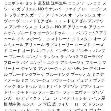
ミニボトル セット 最安値 送料無料 ココヌワール ココ ヌ
ワール ガブリエル NO 5 ナンバーファイブ ロー エゴイス
ト プラチナム ガーデニア チャンス オーフレッシュ オー
ヴィーヴ ココマドモアゼル ココ マドモアゼル アンテウ
ス アンティウス クリスタル NO 19 アリュール アリュー
ルオム ブルードゥ オータンドゥル ココ パルファム? アリ
ュール オム スポーツ エクストレーム クリスタル オー プ
ルミエール アリュール ラブストーリー ローズド ローズ
ド ロード オードパルファム インテンス ギルティ バンブ
ー ブルーム エンヴィ ラッシュ ラッシュ2 フローラバイ
フローラ バイ エンビィ エクラ アルページュ フルール マ
リーミー ジャンヌ アルページュ オム ベチバー デイオー
ル ブルーミングブーケ ブルーミング ブーケオム ミスデ
ィオール ミス ソパージュ ソヴァージュ ピュア ヒプノテ
ィック タンドゥル ミッドナイト プアゾン アブソリュー
トリー ジャドール フォーエバー フォーエヴァー プワゾ
ンガール アディクト デューン ディオリッシモ ナイル 屋
根 地中海 モンスーン 李氏 庭 ツイリー ローズ ドランジ
ェ ジュール ドゥ カレーシュ オーデメルヴィユ ヴォヤー