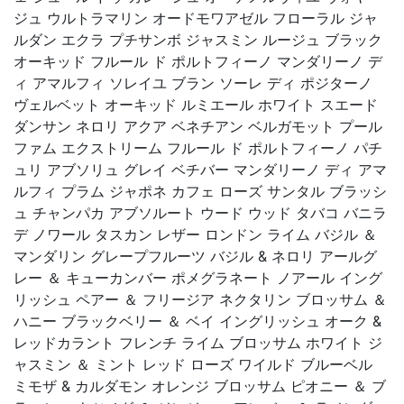
ジュ ウルトラマリン オードモワアゼル フローラル ジャ
ルダン エクラ プチサンボ ジャスミン ルージュ ブラック
オーキッド フルール ド ポルトフィーノ マンダリーノ デ
ィ アマルフィ ソレイユ ブラン ソーレ ディ ポジターノ
ヴェルベット オーキッド ルミエール ホワイト スエード
ダンサン ネロリ アクア ベネチアン ベルガモット プール
ファム エクストリーム フルール ド ポルトフィーノ パチ
ュリ アブソリュ グレイ ベチバー マンダリーノ ディ アマ
ルフィ プラム ジャポネ カフェ ローズ サンタル ブラッシ
ュ チャンパカ アブソルート ウード ウッド タバコ バニラ
デ ノワール タスカン レザー ロンドン ライム バジル ＆
マンダリン グレープフルーツ バジル & ネロリ アールグ
レー ＆ キューカンバー ポメグラネート ノアール イング
リッシュ ペアー ＆ フリージア ネクタリン ブロッサム ＆
ハニー ブラックベリー ＆ ベイ イングリッシュ オーク &
レッドカラント フレンチ ライム ブロッサム ホワイト ジ
ャスミン ＆ ミント レッド ローズ ワイルド ブルーベル
ミモザ & カルダモン オレンジ ブロッサム ピオニー ＆ ブ