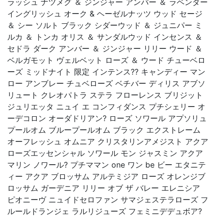
ラッシュ ナツメグ ＆ ジンジャー アンバー ＆ ラベンダー
イングリッシュ オーク & ヘーゼルナッツ ウッド セージ
＆ シー ソルト ブラック シダーウッド ＆ ジュニパー ミ
ルカ ＆ トンカ オリス ＆ サンダルウッド インセンス ＆
セドラ ダーク アンバー ＆ ジンジャー リリー ウード ＆
ベルガモット ヴェルベット ローズ ＆ ウード チューベロ
ーズ ミッドナイト 限定 インテンス?? キャンディー マン
ロー アンブレー チュベローズ ベチバー ディリス アブソ
リュート クレオパトラ ステラ フローレンス ブリジット
ジュリエッタ ニュイ エ コンフィダンス プチシェリー オ
ーデコロン オーダドリアン? ローズ ソワール アプソリュ
プールオム ブループールオム ブラック エクストレーム
オーフレッシュ オムニア クリスタリンアメジスト アクア
ローズエッセンシャル ソワール モン ジャスミン アクア
マリン ノワール? プチママン one ワン be ビー エタニテ
ィー アクア ブロッサム アルテミジア ローズ オレンジブ
ロッサム ガーデニア リリー オブ ザ バレー エレニシア
ピオニーヴ ニュイドセロファン サマジェステラローズ フ
ルールドランジェ ラルリジューズ フェミニデデュボア?