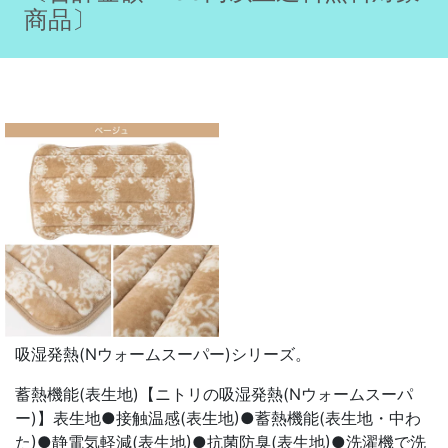
商品〕
吸湿発熱(Nウォームスーパー)シリーズ。
蓄熱機能(表生地)【ニトリの吸湿発熱(Nウォームスーパ
ー)】表生地●接触温感(表生地)●蓄熱機能(表生地・中わ
た)●静電気軽減(表生地)●抗菌防臭(表生地)●洗濯機で洗