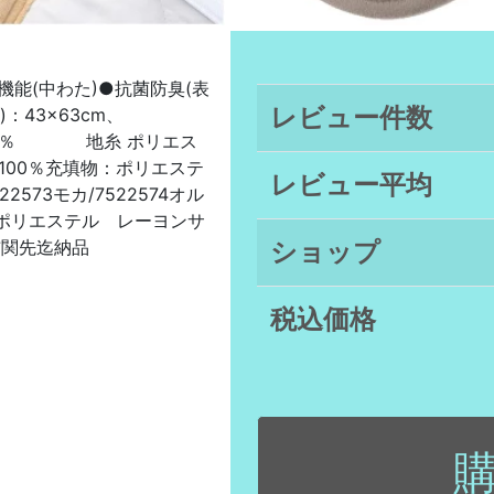
機能(中わた)●抗菌防臭(表
レビュー件数
：43×63cm、
100％ 地糸 ポリエス
100％充填物：ポリエステ
レビュー平均
573モカ/7522574オル
材：ポリエステル レーヨンサ
玄関先迄納品
ショップ
税込価格