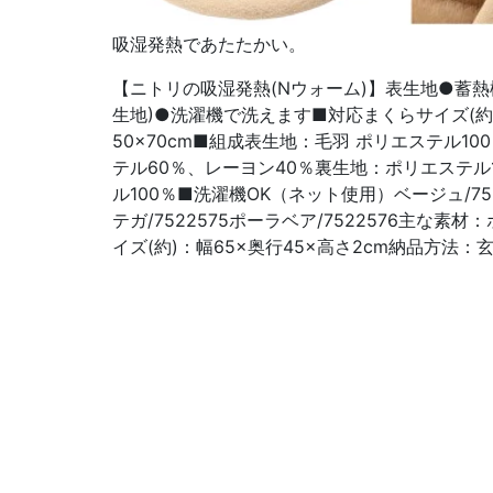
吸湿発熱であたたかい。
【ニトリの吸湿発熱(Nウォーム)】表生地●蓄熱
生地)●洗濯機で洗えます■対応まくらサイズ(約)
50×70cm■組成表生地：毛羽 ポリエステル
テル60％、レーヨン40％裏生地：ポリエステル
ル100％■洗濯機OK（ネット使用）ベージュ/7522
テガ/7522575ポーラベア/7522576主な素
イズ(約)：幅65×奥行45×高さ2cm納品方法：