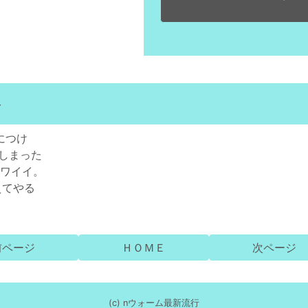
ト
につけ
てしまった
カワイイ。
えてやる
前ページ
ＨＯＭＥ
次ページ
(c) nウォーム最新流行